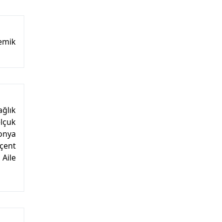
temik
ğlık
elçuk
Konya
oçent
 Aile