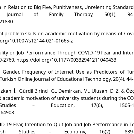
on in Relation to Big Five, Punitiveness, Unrelenting Standar
n Journal of Family Therapy, 50(1), 94-1
021830
ial problem skills on academic motivation by means of Cov
oi.org/10.1007/s12144-021-01665-z
nality on Job Performance Through COVID-19 Fear and Inte
739-2760. https://doi.org/10.1177/00332941211040433
s, Gender, Frequency of Internet Use as Predictors of Tu
Turkish Online Journal of Educational Technology, 20(4), 44-
̈zkan, İ., Gürdil Birinci, G., Demirkan, M., Ulusan, D. Z. & Özç
nd academic motivation of university students during the C
udies – Education, 17(6), 1505-15
s.64908
VID-19 Fear, Intention to Quit Job and Job Performance in 
kish Studies – Economy, 16(2), 839-8