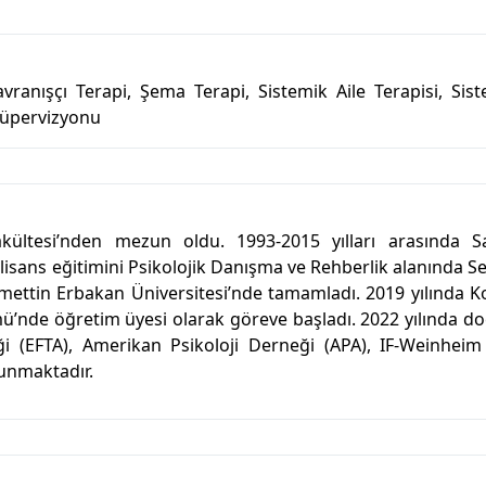
avranışçı Terapi, Şema Terapi, Sistemik Aile Terapisi, Sis
 Süpervizyonu
akültesi’nden mezun oldu. 1993-2015 yılları arasında Sa
 lisans eğitimini Psikolojik Danışma ve Rehberlik alanında S
cmettin Erbakan Üniversitesi’nde tamamladı. 2019 yılında 
mü’nde öğretim üyesi olarak göreve başladı. 2022 yılında d
ği (EFTA), Amerikan Psikoloji Derneği (APA), IF-Weinheim
lunmaktadır.