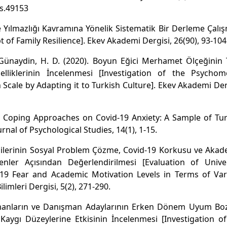
es.49153
e Yılmazlığı Kavramına Yönelik Sistematik Bir Derleme Çalı
of Family Resilience]. Ekev Akademi Dergisi, 26(90), 93-104
& Günaydin, H. D. (2020). Boyun Eğici Merhamet Ölçeğinin
lliklerinin İncelenmesi [Investigation of the Psychome
Scale by Adapting it to Turkish Culture]. Ekev Akademi Der
ss Coping Approaches on Covid-19 Anxiety: A Sample of Tu
rnal of Psychological Studies, 14(1), 1-15.
ncilerinin Sosyal Problem Çözme, Covid-19 Korkusu ve Aka
enler Açısından Değerlendirilmesi [Evaluation of Univer
d-19 Fear and Academic Motivation Levels in Terms of Var
limleri Dergisi, 5(2), 271-290.
ışmanların ve Danışman Adaylarının Erken Dönem Uyum Bo
aygı Düzeylerine Etkisinin İncelenmesi [Investigation of