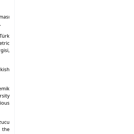
şması
.
 Türk
tric
gisi,
rkish
demik
sity
ious
zucu
 the