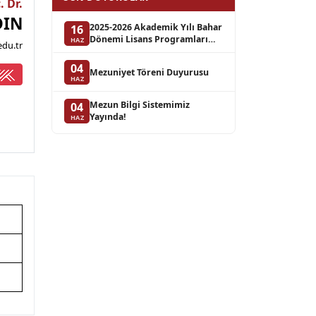
. Dr.
DIN
2025-2026 Akademik Yılı Bahar
16
Dönemi Lisans Programları
HAZ
du.tr
Bütünleme Sınav Takvimi
04
Mezuniyet Töreni Duyurusu
HAZ
Mezun Bilgi Sistemimiz
04
Yayında!
HAZ