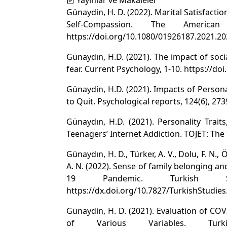
Günaydin, H. D. (2022). Marital Satisfacti
Self-Compassion. The America
https://doi.org/10.1080/01926187.2021.2
Günaydın, H.D. (2021). The impact of soc
fear. Current Psychology, 1-10. https://d
Günaydin, H.D. (2021). Impacts of Perso
to Quit. Psychological reports, 124(6), 2
Günaydın, H.D. (2021). Personality Trait
Teenagers’ Internet Addiction. TOJET: The 
Günaydın, H. D., Türker, A. V., Dolu, F. N., O
A. N. (2022). Sense of family belonging a
19 Pandemic. Turkish St
https://dx.doi.org/10.7827/TurkishStudie
Günaydin, H. D. (2021). Evaluation of CO
of Various Variables. Tur