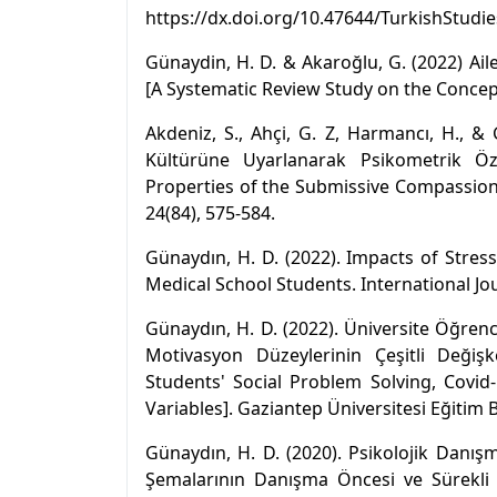
https://dx.doi.org/10.47644/TurkishStudi
Günaydin, H. D. & Akaroğlu, G. (2022) Ail
[A Systematic Review Study on the Concept 
Akdeniz, S., Ahçi, G. Z, Harmancı, H., 
Kültürüne Uyarlanarak Psikometrik Öze
Properties of the Submissive Compassion 
24(84), 575-584.
Günaydın, H. D. (2022). Impacts of Stre
Medical School Students. International Jou
Günaydın, H. D. (2022). Üniversite Öğre
Motivasyon Düzeylerinin Çeşitli Değişk
Students' Social Problem Solving, Covi
Variables]. Gaziantep Üniversitesi Eğitim Bi
Günaydın, H. D. (2020). Psikolojik Dan
Şemalarının Danışma Öncesi ve Sürekli K