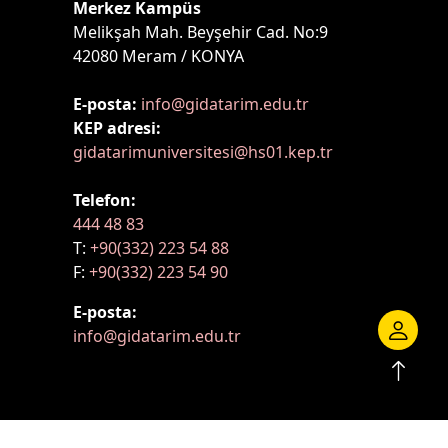
Merkez Kampüs
Melikşah Mah. Beyşehir Cad. No:9
42080 Meram / KONYA
E-posta:
info@gidatarim.edu.tr
KEP adresi:
gidatarimuniversitesi@hs01.kep.tr
Telefon:
444 48 83
T:
+90(332) 223 54 88
F:
+90(332) 223 54 90
E-posta:
info@gidatarim.edu.tr