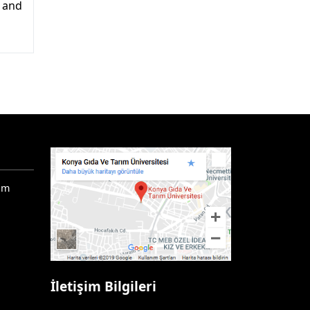
e and
ım
İletişim Bilgileri