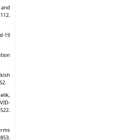
d and
12.
id-19
ntion
rkish
52.
elik,
OVID-
22.
Terms
53.