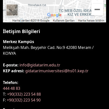
İletişim Bilgileri
Merkez Kampüs
Melikşah Mah. Beyşehir Cad. No:9 42080 Meram /
KONYA
E-posta:
info@gidatarim.edu.tr
KEP adresi:
gidatarimuniversitesi@hs01.kep.tr
Telefon:
444 48 83
T:
+90(332) 223 54 88
F:
+90(332) 223 54 90