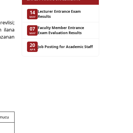
Lecturer Entrance Exam
14
Results
MAY
evlisi;
Faculty Member Entrance
07
n ilana
Exam Evaluation Results
MAY
kazanan
20
Job Posting for Academic Staff
APR
onucu