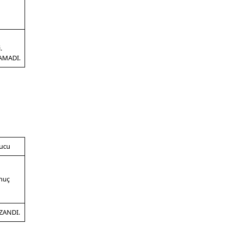
.
AMADI.
ucu
nuç
ZANDI.