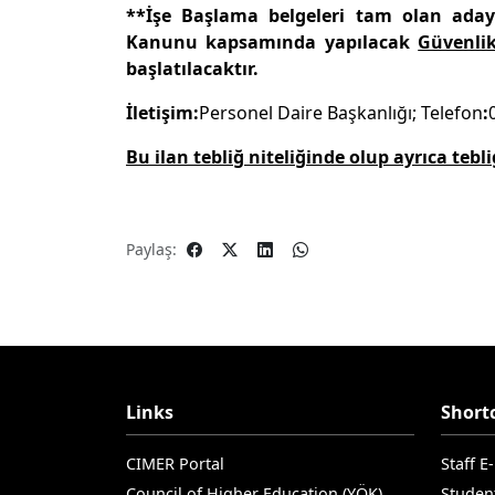
**İşe Başlama belgeleri tam olan adayl
Kanunu kapsamında yapılacak
Güvenlik
başlatılacaktır.
İletişim:
Personel Daire Başkanlığı; Telefon
:
Bu ilan tebliğ niteliğinde olup ayrıca tebl
Paylaş:
Links
Short
CIMER Portal
Staff E
Council of Higher Education (YÖK)
Studen