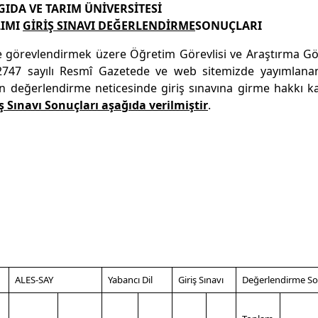
IDA VE TARIM ÜNİVERSİTESİ
LIMI
GİRİŞ SINAVI DEĞERLENDİRME
SONUÇLARI
e görevlendirmek üzere Öğretim Görevlisi ve Araştırma Gör
e 32747 sayılı Resmî Gazetede ve web sitemizde yayımlana
ön değerlendirme neticesinde giriş sınavına girme hakkı 
ş Sınavı Sonuçları aşağıda verilmiştir
.
ALES-SAY
Yabancı Dil
Giriş Sınavı
Değerlendirme S