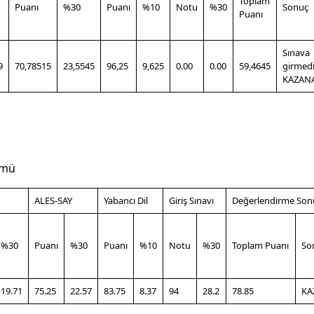
Toplam
Puanı
%30
Puanı
%10
Notu
%30
Sonuç
Puanı
Sınava
9
70,78515
23,5545
96,25
9,625
0.00
0.00
59,4645
girmedi
KAZAN
ümü
ALES-SAY
Yabancı Dil
Giriş Sınavı
Değerlendirme Son
%30
Puanı
%30
Puanı
%10
Notu
%30
Toplam Puanı
So
19.71
75.25
22.57
83.75
8.37
94
28.2
78.85
KA