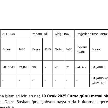
ALES-SAY
Yabancı Dil
Giriş Sınavı
Değerlendirme Sonuc
Toplam
Puanı
%30
Puanı
%10
Notu
%30
Sonuç
Puanı
70,31511
21,095
90
9
70
21
74,865
BAŞARILI
BAŞARISIZ(
-
-
-
-
-
-
-
GİRMEDİ)
a işlemleri için en geç
10 Ocak 2025 Cuma günü mesai bi
onel Daire Başkanlığına şahsen başvuruda bulunması gere
yecektir
.