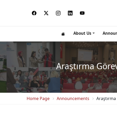
About Us
Annou
Araştırma Görev
Home Page
Announcements
Araştırma 