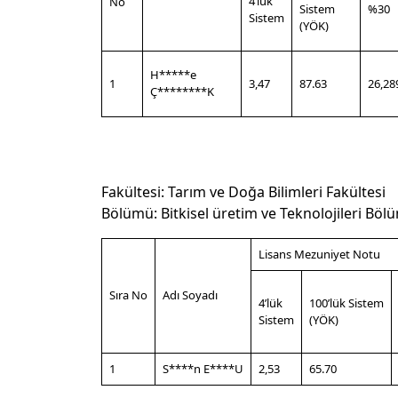
4’lük
No
Sistem
%30
Sistem
(YÖK)
H*****e
1
3,47
87.63
26,28
Ç********K
Fakültesi: Tarım ve Doğa Bilimleri Fakültesi
Bölümü: Bitkisel üretim ve Teknolojileri Böl
Lisans Mezuniyet Notu
Sıra No
Adı Soyadı
4’lük
100’lük Sistem
Sistem
(YÖK)
1
S****n E****U
2,53
65.70