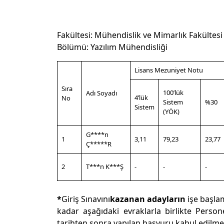
Fakültesi: Mühendislik ve Mimarlık Fakültesi
Bölümü: Yazılım Mühendisliği
Lisans Mezuniyet Notu
Sıra
100’lük
Adı Soyadı
4’lük
No
Sistem
%30
Sistem
(YÖK)
G****n
1
3,11
79,23
23,77
Ç*****R
2
T***n K***Ş
-
-
-
*
Giriş Sınavını
kazanan adayların
işe başlam
kadar aşağıdaki evraklarla birlikte Pers
tarihten sonra yapılan başvuru kabul edilme