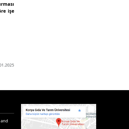
ırması
re işe
01.2025
 and