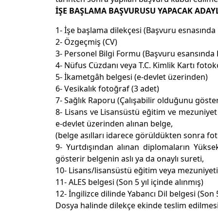
İŞE BAŞLAMA BAŞVURUSU YAPACAK ADAY
1- İşe başlama dilekçesi (Başvuru esnasında 
2- Özgeçmiş (CV)
3- Personel Bilgi Formu (Başvuru esansında 
4- Nüfus Cüzdanı veya T.C. Kimlik Kartı fotok
5- İkametgâh belgesi (e-devlet üzerinden)
6- Vesikalık fotoğraf (3 adet)
7- Sağlık Raporu (Çalışabilir olduğunu göster
8- Lisans ve Lisansüstü eğitim ve mezuniyet 
e-devlet üzerinden alınan belge,
(belge asılları idarece görüldükten sonra foto
9- Yurtdışından alınan diplomaların Yükse
gösterir belgenin aslı ya da onaylı sureti,
10- Lisans/lisansüstü eğitim veya mezuniyeti t
11- ALES belgesi (Son 5 yıl içinde alınmış)
12- İngilizce dilinde Yabancı Dil belgesi (So
Dosya halinde dilekçe ekinde teslim edilmes