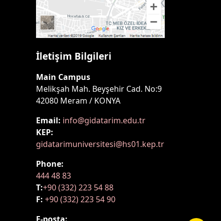
İletişim Bilgileri
Main Campus
Melikşah Mah. Beyşehir Cad. No:9
42080 Meram / KONYA
Email:
info@gidatarim.edu.tr
KEP:
gidatarimuniversitesi@hs01.kep.tr
Phone:
444 48 83
T:
+90 (332) 223 54 88
F:
+90 (332) 223 54 90
E-posta: