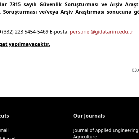
ar 7315 sayılı Güvenlik Soruşturması ve Arşiv Araşt
 Soruşturması ve/veya Arşiv Araştırması
sonucuna gö
0 (332) 223 5454-5469 E-posta:
personel@gidatarim.edu.tr
igat yapılmayacaktır.
03.
cuts
Our Journals
-mail
Journal of Applied Engineering
Agriculture
t E-mail