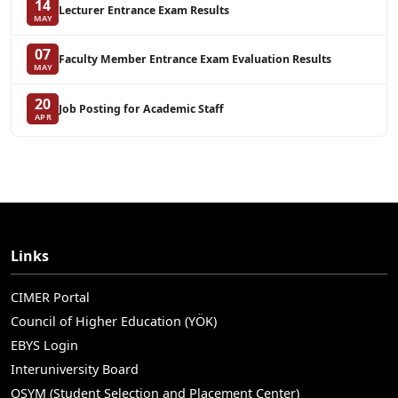
14
Lecturer Entrance Exam Results
MAY
07
Faculty Member Entrance Exam Evaluation Results
MAY
20
Job Posting for Academic Staff
APR
Links
CIMER Portal
Council of Higher Education (YÖK)
EBYS Login
Interuniversity Board
OSYM (Student Selection and Placement Center)