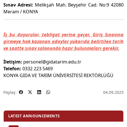
Sınav Adresi:
Melikşah Mah. Beyşehir Cad. No:9 42080
Meram / KONYA
İş bu duyurular, tebligat yerine geçer. Giriş Sınavına
girmeye hak kazanan adaylar yukarıda belirtilen tarih
ve saatte sınav salonunda hazır bulunmaları gerekir.
İletişim:
personel@gidatarim.edu.tr
Telefon:
0332 223 5469
KONYA GIDA VE TARIM ÜNİVERSİTESİ REKTÖRLÜĞÜ
Paylaş:
04.09.2025
LATEST ANNOUNCEMENTS