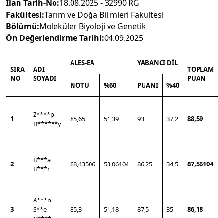
İlan Tarih-No:
18.08.2025 - 32990 RG
Fakültesi:
Tarım ve Doğa Bilimleri Fakültesi
Bölümü:
Moleküler Biyoloji ve Genetik
Ön
Değerlendirme Tarihi:
04.09.2025
ALES-EA
YABANCI DİL
SIRA
ADI
TOPLAM
NO
SOYADI
PUAN
NOTU
%60
PUANI
%40
Z****p
1
85,65
51,39
93
37,2
88,59
D******y
B***a
2
88,43506
53,06104
86,25
34,5
87,56104
B***r
A***n
3
S**e
85,3
51,18
87,5
35
86,18