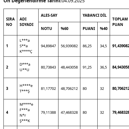
Ön
Değerlendirme Tarihi:
04.09.2025
ALES-SAY
YABANCI DİL
SIRA
ADI
TOPLAM
NO
SOYADI
PUAN
NOTU
%60
PUANI
%40
L***a
1
S**a
94,89847
56,939082
86,25
34,5
91,43908
K****Ç
D***a
2
80,73843
48,443058
91,25
36,5
84,94305
U**U
H****e
3
81,17702
48,706212
80
32
80,70621
T***Ş
M****e
F***a
4
79,11388
47,468328
80
32
79,46832
N*r
Ş***K