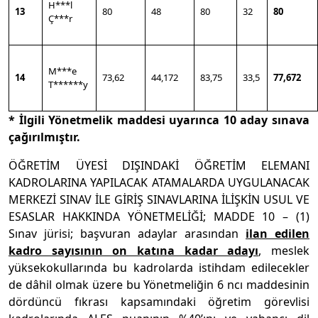
H***l
13
80
48
80
32
80
Ç***r
M***e
14
73,62
44,172
83,75
33,5
77,672
T******y
* İlgili Yönetmelik maddesi uyarınca 10 aday sınava
çağırılmıştır.
ÖĞRETİM ÜYESİ DIŞINDAKİ ÖĞRETİM ELEMANI
KADROLARINA YAPILACAK ATAMALARDA UYGULANACAK
MERKEZİ SINAV İLE GİRİŞ SINAVLARINA İLİŞKİN USUL VE
ESASLAR HAKKINDA YÖNETMELİĞİ; MADDE 10 – (1)
Sınav jürisi; başvuran adaylar arasından
ilan edilen
kadro sayısının on katına kadar adayı
, meslek
yüksekokullarında bu kadrolarda istihdam edilecekler
de dâhil olmak üzere bu Yönetmeliğin 6 ncı maddesinin
dördüncü fıkrası kapsamındaki öğretim görevlisi