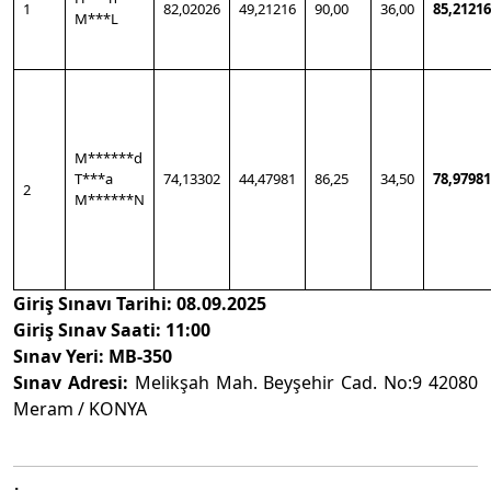
1
82,02026
49,21216
90,00
36,00
85,21216
M***L
M******d
T***a
74,13302
44,47981
86,25
34,50
78,97981
2
M******N
Giriş Sınavı Tarihi:
08.09.2025
Giriş Sınav Saati: 11:00
Sınav Yeri: MB-350
Sınav Adresi:
Melikşah Mah. Beyşehir Cad. No:9 42080
Meram / KONYA