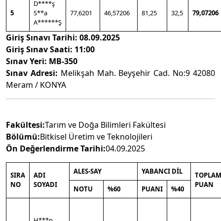
D****ş
5
S**a
77,6201
46,57206
81,25
32,5
79,07206
A******Ş
Giriş Sınavı Tarihi:
08.09.2025
Giriş Sınav Saati: 11:00
Sınav Yeri: MB-350
Sınav Adresi:
Melikşah Mah. Beyşehir Cad. No:9 42080
Meram / KONYA
Fakültesi:
Tarım ve Doğa Bilimleri Fakültesi
Bölümü:
Bitkisel Üretim ve Teknolojileri
Ön
Değerlendirme Tarihi:
04.09.2025
ALES-SAY
YABANCI DİL
SIRA
ADI
TOPLA
NO
SOYADI
PUAN
NOTU
%60
PUANI
%40
H***n