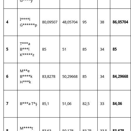
G****y
İ****l
4
80,09507
48,05704
95
38
86,05704
G******p
T***a
5
B***l
85
51
85
34
85
K*****z
M**e
6
B****k
83,8278
50,29668
85
34
84,29668
H***k
7
B***a T*ş
85,1
51,06
82,5
33
84,06
M****t
8
83,63
50,178
83,75
33,5
83,678