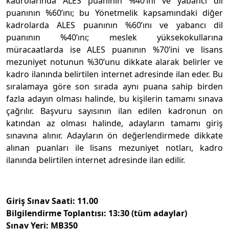
kadrolarında ALES puanının %40’ını ve yabancı dil
puanının %60’ını; bu Yönetmelik kapsamındaki diğer
kadrolarda ALES puanının %60’ını ve yabancı dil
puanının %40’ını; meslek yüksekokullarına
müracaatlarda ise ALES puanının %70’ini ve lisans
mezuniyet notunun %30’unu dikkate alarak belirler ve
kadro ilanında belirtilen internet adresinde ilan eder. Bu
sıralamaya göre son sırada aynı puana sahip birden
fazla adayın olması halinde, bu kişilerin tamamı sınava
çağrılır. Başvuru sayısının ilan edilen kadronun on
katından az olması halinde, adayların tamamı giriş
sınavına alınır. Adayların ön değerlendirmede dikkate
alınan puanları ile lisans mezuniyet notları, kadro
ilanında belirtilen internet adresinde ilan edilir.
Giriş Sınav Saati: 11.00
Bilgilendirme Toplantısı
: 13:30 (tüm adaylar)
Sınav Yeri: MB350