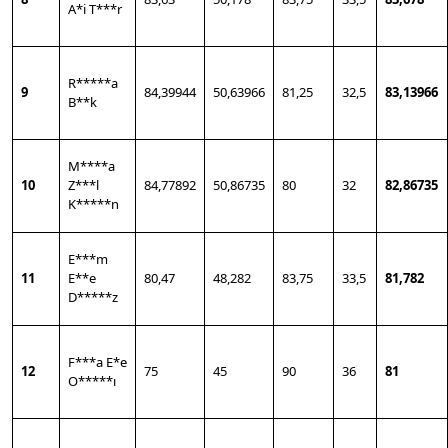
A*i T***r
R*****a
9
84,39944
50,63966
81,25
32,5
83,13966
B**k
M****a
10
Z***l
84,77892
50,86735
80
32
82,86735
K*****n
E***m
11
E**e
80,47
48,282
83,75
33,5
81,782
D*****z
F***a E*e
12
75
45
90
36
81
O*****ı