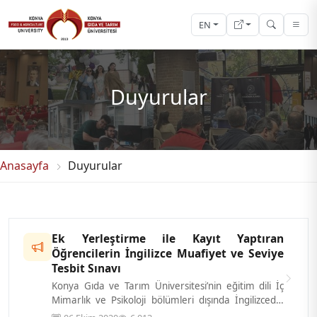
EN
Duyurular
Anasayfa
Duyurular
Ek Yerleştirme ile Kayıt Yaptıran
Öğrencilerin İngilizce Muafiyet ve Seviye
Tesbit Sınavı
Konya Gıda ve Tarım Üniversitesi’nin eğitim dili İç
Mimarlık ve Psikoloji bölümleri dışında İngilizcedir.
Mühendislik Programları,...