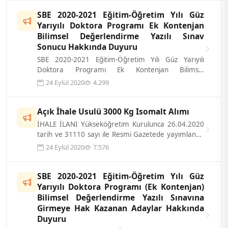
SBE 2020-2021 Eğitim-Öğretim Yılı Güz
Yarıyılı Doktora Programı Ek Kontenjan
Bilimsel Değerlendirme Yazılı Sınav
Sonucu Hakkında Duyuru
SBE 2020-2021 Eğitim-Öğretim Yılı Güz Yarıyılı
Doktora Programı Ek Kontenjan Bilimsel
Değerlendirme Yazılı Sınav sonucu kayıt yapt...
24 Eylül 2020
4.299
Açık İhale Usulü 3000 Kg Isomalt Alımı
İHALE İLANI Yükseköğretim Kurulunca 26.04.2020
tarih ve 31110 sayı ile Resmi Gazetede yayımlanan
Konya Gıda ve Tarım Üniversite...
24 Eylül 2020
7.576
SBE 2020-2021 Eğitim-Öğretim Yılı Güz
Yarıyılı Doktora Programı (Ek Kontenjan)
Bilimsel Değerlendirme Yazılı Sınavına
Girmeye Hak Kazanan Adaylar Hakkında
Duyuru