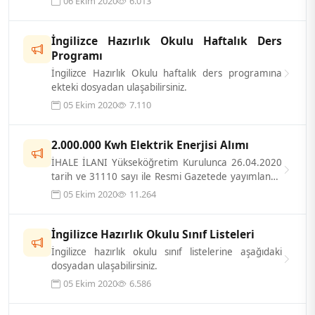
06 Ekim 2020
6.013
İngilizce Hazırlık Okulu Haftalık Ders
Programı
İngilizce Hazırlık Okulu haftalık ders programına
ekteki dosyadan ulaşabilirsiniz.
05 Ekim 2020
7.110
2.000.000 Kwh Elektrik Enerjisi Alımı
İHALE İLANI Yükseköğretim Kurulunca 26.04.2020
tarih ve 31110 sayı ile Resmi Gazetede yayımlanan
Konya Gıda ve Tarım Üniversite...
05 Ekim 2020
11.264
İngilizce Hazırlık Okulu Sınıf Listeleri
İngilizce hazırlık okulu sınıf listelerine aşağıdaki
dosyadan ulaşabilirsiniz.
05 Ekim 2020
6.586