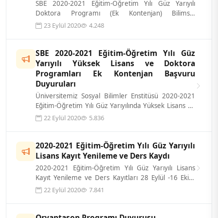
SBE 2020-2021 Eğitim-Öğretim Yılı Güz Yarıyılı
Doktora Programı (Ek Kontenjan) Bilimsel
Değerlendirme Yazılı Sınavına girmeye hak...
23 Eylül 2020
4.248
SBE 2020-2021 Eğitim-Öğretim Yılı Güz
Yarıyılı Yüksek Lisans ve Doktora
Programları Ek Kontenjan Başvuru
Duyuruları
Üniversitemiz Sosyal Bilimler Enstitüsü 2020-2021
Eğitim-Öğretim Yılı Güz Yarıyılında Yüksek Lisans ve
Doktora programlarına Ek Ko...
22 Eylül 2020
5.836
2020-2021 Eğitim-Öğretim Yılı Güz Yarıyılı
Lisans Kayıt Yenileme ve Ders Kaydı
2020-2021 Eğitim-Öğretim Yılı Güz Yarıyılı Lisans
Kayıt Yenileme ve Ders Kayıtları 28 Eylül -16 Ekim
2020 tarihleri arasında yapıl...
22 Eylül 2020
7.841
Oryantason Programı Duyurusu