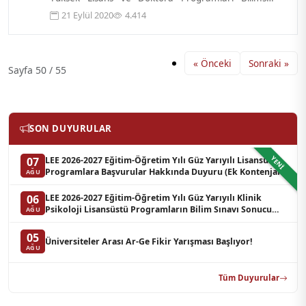
Değerlendirme Yazılı Sınav sonucu kay...
21 Eylül 2020
4.414
« Önceki
Sonraki »
Sayfa 50 / 55
SON DUYURULAR
YENI
LEE 2026-2027 Eğitim-Öğretim Yılı Güz Yarıyılı Lisansüstü
07
Programlara Başvurular Hakkında Duyuru (Ek Kontenjan)
AĞU
LEE 2026-2027 Eğitim-Öğretim Yılı Güz Yarıyılı Klinik
06
Psikoloji Lisansüstü Programların Bilim Sınavı Sonucu
AĞU
Hakkında Duyuru (Yedek Liste-3)
05
Üniversiteler Arası Ar-Ge Fikir Yarışması Başlıyor!
AĞU
Tüm Duyurular