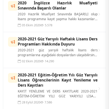
2020 İngilizce Hazırlık Muafiyeti
Sınavında Başarılı Olanlar
2020 Hazırlık Muafiyet Sınavında BAŞARILI olup
lisans programına kayıt yapma hakkı kazananların
listesi ektedir.
05 Ekim 2020
5.578
2020-2021 Güz Yarıyılı Haftalık Lisans Ders
Programları Hakkında Duyuru
2020-2021 güz yarıyılı haftalık lisans ders
programlarına aşağıdaki dosyalardan ulaşabilirsiniz.
&nbsp;
02 Ekim 2020
14.290
2020-2021 Eğitim-Öğretim Yılı Güz Yarıyılı
Lisans Öğrencilerinin Kayıt Yenileme ve
Ders Kayıtları
KAYIT YENİLEME VE DERS KAYITLARI 2020-2021
EĞİTİM-ÖĞRETİM YILI GÜZ YARIYILI LİSANS
ÖĞRENCİLERİNİN KAYIT YENİLEME VE DERS
28 Eylül 2020
7.586
KAYITL...