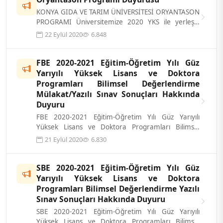
KONYA GIDA VE TARIM ÜNİVERSİTESİ ORYANTASON
PROGRAMI Üniversitemize 2020 YKS ile yerleşip
kayıt yaptırmış bulunan öğrencilerimiz...
22 Eylül 2020
6.848
FBE 2020-2021 Eğitim-Öğretim Yılı Güz
Yarıyılı Yüksek Lisans ve Doktora
Programları Bilimsel Değerlendirme
Mülakat/Yazılı Sınav Sonuçları Hakkında
Duyuru
FBE 2020-2021 Eğitim-Öğretim Yılı Güz Yarıyılı
Yüksek Lisans ve Doktora Programları Bilimsel
Değerlendirme Mülakat/Yazılı Sınav so...
21 Eylül 2020
6.830
SBE 2020-2021 Eğitim-Öğretim Yılı Güz
Yarıyılı Yüksek Lisans ve Doktora
Programları Bilimsel Değerlendirme Yazılı
Sınav Sonuçları Hakkında Duyuru
SBE 2020-2021 Eğitim-Öğretim Yılı Güz Yarıyılı
Yüksek Lisans ve Doktora Programları Bilimsel