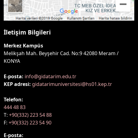
İletişim Bilgileri
Merkez Kampüs
Melikşah Mah. Beyşehir Cad. No:9 42080 Meram /
KONYA
E-posta:
info@gidatarim.edu.tr
KEP adresi:
gidatarimuniversitesi@hs01.kep.tr
Telefon:
444 48 83
T:
+90(332) 223 54 88
F:
+90(332) 223 54 90
E-posta: