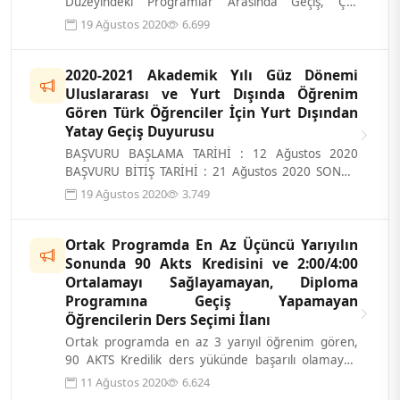
Düzeyindeki Programlar Arasında Geçiş, Çift
Anadal, Yan Dal İle Kurumlar Arası Kredi...
19 Ağustos 2020
6.699
2020-2021 Akademik Yılı Güz Dönemi
Uluslararası ve Yurt Dışında Öğrenim
Gören Türk Öğrenciler İçin Yurt Dışından
Yatay Geçiş Duyurusu
BAŞVURU BAŞLAMA TARİHİ : 12 Ağustos 2020
BAŞVURU BİTİŞ TARİHİ : 21 Ağustos 2020 SONUÇ
AÇIKLAMA TARİHİ : 4 Eylül 2020 KESİN KAYI...
19 Ağustos 2020
3.749
Ortak Programda En Az Üçüncü Yarıyılın
Sonunda 90 Akts Kredisini ve 2:00/4:00
Ortalamayı Sağlayamayan, Diploma
Programına Geçiş Yapamayan
Öğrencilerin Ders Seçimi İlanı
Ortak programda en az 3 yarıyıl öğrenim gören,
90 AKTS Kredilik ders yükünde başarılı olamayan
(başarısız en az bir dersi bulunan)...
11 Ağustos 2020
6.624