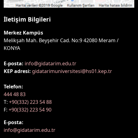
İletişim Bilgileri
Merkez Kampüs
Melikşah Mah. Beyşehir Cad. No:9 42080 Meram /
KONYA
E-posta:
info@gidatarim.edu.tr
KEP adresi:
gidatarimuniversitesi@hs01.kep.tr
Telefon:
444 48 83
T:
+90(332) 223 54 88
F:
+90(332) 223 54 90
E-posta:
info@gidatarim.edu.tr