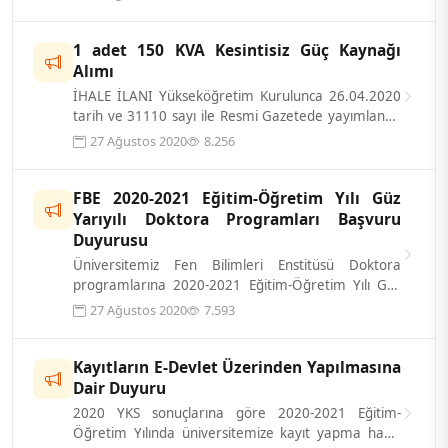
1 adet 150 KVA Kesintisiz Güç Kaynağı
Alımı
İHALE İLANI Yükseköğretim Kurulunca 26.04.2020
tarih ve 31110 sayı ile Resmi Gazetede yayımlanan
Konya Gıda ve Tarım Üniversit...
27 Ağustos 2020
8.256
FBE 2020-2021 Eğitim-Öğretim Yılı Güz
Yarıyılı Doktora Programları Başvuru
Duyurusu
Üniversitemiz Fen Bilimleri Enstitüsü Doktora
programlarına 2020-2021 Eğitim-Öğretim Yılı Güz
Yarıyılında öğrenci alınacaktır. Pro...
27 Ağustos 2020
7.593
Kayıtların E-Devlet Üzerinden Yapılmasına
Dair Duyuru
2020 YKS sonuçlarına göre 2020-2021 Eğitim-
Öğretim Yılında üniversitemize kayıt yapma hakkı