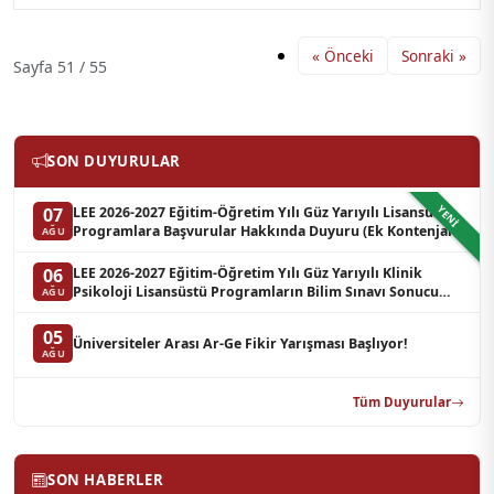
« Önceki
Sonraki »
Sayfa 51 / 55
SON DUYURULAR
YENI
LEE 2026-2027 Eğitim-Öğretim Yılı Güz Yarıyılı Lisansüstü
07
Programlara Başvurular Hakkında Duyuru (Ek Kontenjan)
AĞU
LEE 2026-2027 Eğitim-Öğretim Yılı Güz Yarıyılı Klinik
06
Psikoloji Lisansüstü Programların Bilim Sınavı Sonucu
AĞU
Hakkında Duyuru (Yedek Liste-3)
05
Üniversiteler Arası Ar-Ge Fikir Yarışması Başlıyor!
AĞU
Tüm Duyurular
SON HABERLER