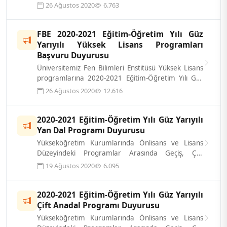
kazanan öğrencilerimiz, kayıt dönemind...
26 Ağustos 2020
6.763
FBE 2020-2021 Eğitim-Öğretim Yılı Güz
Yarıyılı Yüksek Lisans Programları
Başvuru Duyurusu
Üniversitemiz Fen Bilimleri Enstitüsü Yüksek Lisans
programlarına 2020-2021 Eğitim-Öğretim Yılı Güz
Yarıyılında öğrenci alınacaktı...
26 Ağustos 2020
12.616
2020-2021 Eğitim-Öğretim Yılı Güz Yarıyılı
Yan Dal Programı Duyurusu
Yükseköğretim Kurumlarında Önlisans ve Lisans
Düzeyindeki Programlar Arasında Geçiş, Çift
Anadal, Yan Dal İle Kurumlar Arası Kredi...
19 Ağustos 2020
6.095
2020-2021 Eğitim-Öğretim Yılı Güz Yarıyılı
Çift Anadal Programı Duyurusu
Yükseköğretim Kurumlarında Önlisans ve Lisans