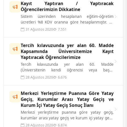
Kayıt Yaptıran / Yaptıracak
Öğrencilerimizin Dikkatine
Sistem üzerinden hesaplanan eğitim-öğretim
ücretleri %8 KDV oranına göre hesaplanmıştır. 30
Ağustos 2020 tarihli resmi gazetede y...
31 Ağustos 2020
7.551
Tercih kılavuzunda yer alan 60. Madde
Kapsamında Üniversitemize Kayıt
Yaptıracak Öğrencilerimize
Tercih kılavuzunda yer alan 60. Madde
(Üniversitenin kendi öğrencisi veya başka
üniversitenin öğrencisi olup ayrılanların veya ili...
28 Ağustos 2020
6.676
Merkezi Yerleştirme Puanına Göre Yatay
Geçiş, Kurumlar Arası Yatay Geçiş ve
Kurum İçi Yatay Geçiş Sonuç İlanı
Merkezi yerleştirme puanına göre yatay geçiş,
kurumlar arası yatay geçiş ve kurum içi yatay geçiş
sonuçları ektedir.
28 Ağustos 2020
6.874