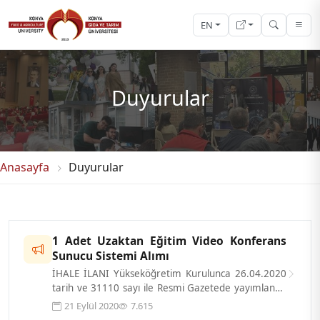
EN
Duyurular
Anasayfa
Duyurular
1 Adet Uzaktan Eğitim Video Konferans
Sunucu Sistemi Alımı
İHALE İLANI Yükseköğretim Kurulunca 26.04.2020
tarih ve 31110 sayı ile Resmi Gazetede yayımlanan
Konya Gıda ve Tarım Üniversite...
21 Eylül 2020
7.615