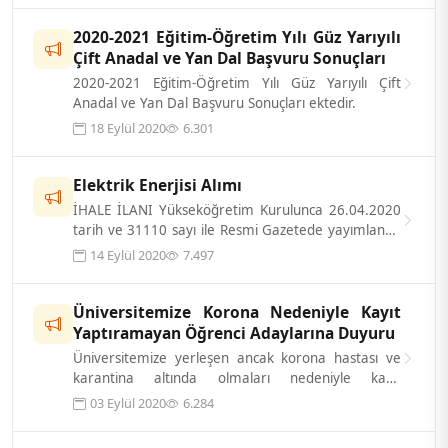
2020-2021 Eğitim-Öğretim Yılı Güz Yarıyılı
Çift Anadal ve Yan Dal Başvuru Sonuçları
2020-2021 Eğitim-Öğretim Yılı Güz Yarıyılı Çift
Anadal ve Yan Dal Başvuru Sonuçları ektedir.
18 Eylül 2020
6.301
Elektrik Enerjisi Alımı
İHALE İLANI Yükseköğretim Kurulunca 26.04.2020
tarih ve 31110 sayı ile Resmi Gazetede yayımlanan
Konya Gıda ve Tarım Üniversite...
14 Eylül 2020
7.497
Üniversitemize Korona Nedeniyle Kayıt
Yaptıramayan Öğrenci Adaylarına Duyuru
Üniversitemize yerleşen ancak korona hastası ve
karantina altında olmaları nedeniyle kayıt
yaptıramayan öğrenci adaylarımız duruml...
03 Eylül 2020
6.284