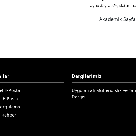
aynur.fayrap@gidatarim.
Akademik Sayf
llar
Dergilerimiz
el E-Posta
Uygulamalı Mühendislik ve Tar
Dergisi
i E-Posta
Sorgulama
n Rehberi