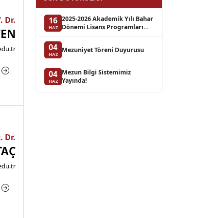
. Dr.
2025-2026 Akademik Yılı Bahar
16
Dönemi Lisans Programları
HAZ
CEN
Bütünleme Sınav Takvimi
04
edu.tr
Mezuniyet Töreni Duyurusu
HAZ
a
Mezun Bilgi Sistemimiz
04
Yayında!
HAZ
. Dr.
TAÇ
edu.tr
a