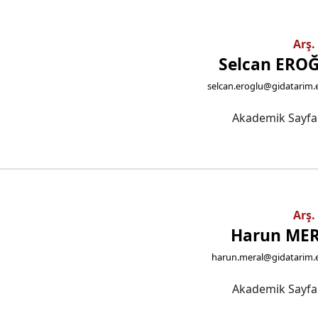
Arş.
Selcan ERO
selcan.eroglu@gidatarim.
Akademik Sayf
Arş.
Harun ME
harun.meral@gidatarim.e
Akademik Sayf