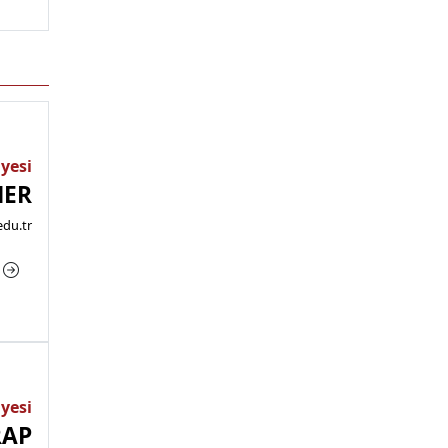
Üyesi
NER
edu.tr
a
Üyesi
RAP