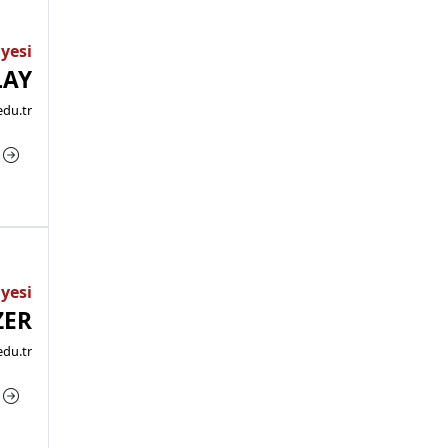
Üyesi
LAY
edu.tr
a
Üyesi
ZER
du.tr
a