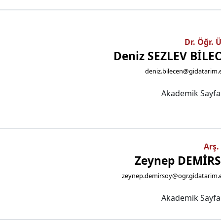
Dr. Öğr. 
Deniz SEZLEV BİLE
deniz.bilecen@gidatarim.
Akademik Sayf
Arş.
Zeynep DEMİR
zeynep.demirsoy@ogr.gidatarim.e
Akademik Sayf