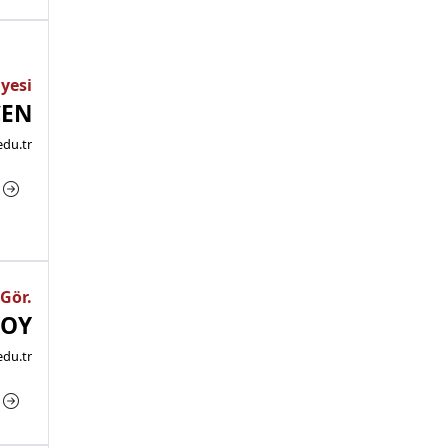
Üyesi
CEN
edu.tr
a
 Gör.
SOY
du.tr
a