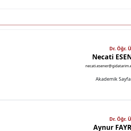
Dr. Öğr. 
Necati ESE
necati.esener@gidatarim.
Akademik Sayf
Dr. Öğr. 
Aynur FAY