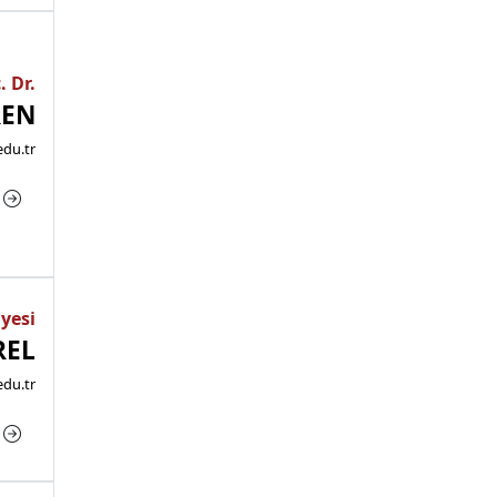
. Dr.
REN
edu.tr
a
Üyesi
REL
du.tr
a