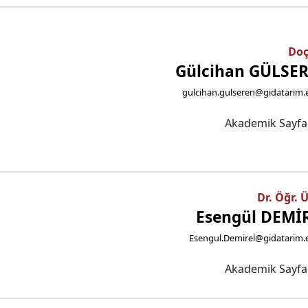
Doç
Gülcihan GÜLSE
gulcihan.gulseren@gidatarim.
Akademik Sayf
Dr. Öğr. 
Esengül DEMİ
Esengul.Demirel@gidatarim.e
Akademik Sayf