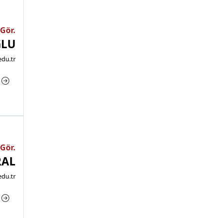
 Gör.
ĞLU
edu.tr
a
 Gör.
RAL
du.tr
a