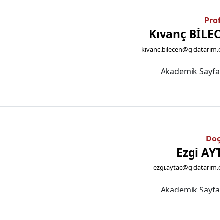
Prof
Kıvanç BİLE
kivanc.bilecen@gidatarim.
Akademik Sayf
Doç
Ezgi AY
ezgi.aytac@gidatarim.
Akademik Sayf