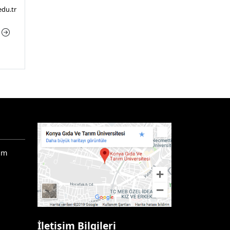
edu.tr
a
ım
İletişim Bilgileri