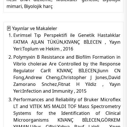
mimari, Biyolojik harç
Yayınlar ve Makaleler
Evrimsel Tıp Perspektifi ile Genetik Hastalıklar
FATMA AJLAN TÜKÜN,KIVANÇ BİLECEN , Yayın
Yeri:Toplum ve Hekim , 2016
Polymyxin B Resistance and Biofilm Formation in
Vibrio cholerae Are Controlled by the Response
Regulator CarR KIVANÇ BİLECEN,Jiunn CN
Fong,Andrew Cheng,Christopher J Jones,David
Zamorano Snchez,Fitnat H Yildiz , Yayın
Yeri:Infection and Immunity , 2015
Performances and Reliability of Bruker Microflex
LT and VITEK MS MALDI TOF Mass Spectrometry
Systems for the Identification of Clinical
Microorganisms KIVANÇ BİLECEN,GÖRKEM
YAMAN,Uğur Çiftçi,Yahya Rauf Laleli , Yayın