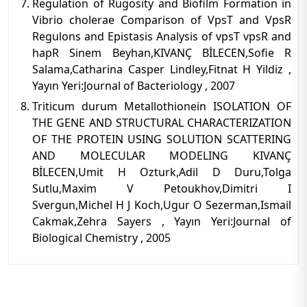
Regulation of Rugosity and Biofilm Formation in
Vibrio cholerae Comparison of VpsT and VpsR
Regulons and Epistasis Analysis of vpsT vpsR and
hapR Sinem Beyhan,KIVANÇ BİLECEN,Sofie R
Salama,Catharina Casper Lindley,Fitnat H Yildiz ,
Yayın Yeri:Journal of Bacteriology , 2007
Triticum durum Metallothionein ISOLATION OF
THE GENE AND STRUCTURAL CHARACTERIZATION
OF THE PROTEIN USING SOLUTION SCATTERING
AND MOLECULAR MODELING KIVANÇ
BİLECEN,Umit H Ozturk,Adil D Duru,Tolga
Sutlu,Maxim V Petoukhov,Dimitri I
Svergun,Michel H J Koch,Ugur O Sezerman,Ismail
Cakmak,Zehra Sayers , Yayın Yeri:Journal of
Biological Chemistry , 2005