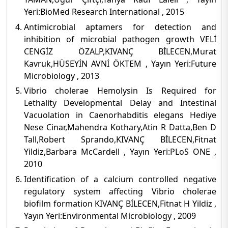
Yeri:BioMed Research International , 2015
Antimicrobial aptamers for detection and
inhibition of microbial pathogen growth VELİ
CENGİZ ÖZALP,KIVANÇ BİLECEN,Murat
Kavruk,HÜSEYİN AVNİ ÖKTEM , Yayın Yeri:Future
Microbiology , 2013
Vibrio cholerae Hemolysin Is Required for
Lethality Developmental Delay and Intestinal
Vacuolation in Caenorhabditis elegans Hediye
Nese Cinar,Mahendra Kothary,Atin R Datta,Ben D
Tall,Robert Sprando,KIVANÇ BİLECEN,Fitnat
Yildiz,Barbara McCardell , Yayın Yeri:PLoS ONE ,
2010
Identification of a calcium controlled negative
regulatory system affecting Vibrio cholerae
biofilm formation KIVANÇ BİLECEN,Fitnat H Yildiz ,
Yayın Yeri:Environmental Microbiology , 2009