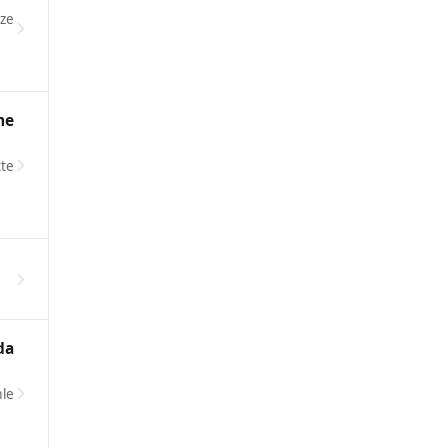
ze
me
kte
da
mle