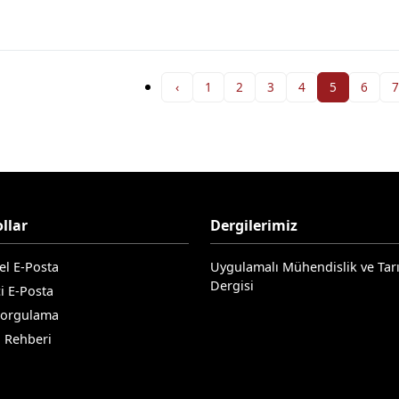
‹
1
2
3
4
5
6
7
llar
Dergilerimiz
el E-Posta
Uygulamalı Mühendislik ve Tar
Dergisi
i E-Posta
Sorgulama
n Rehberi