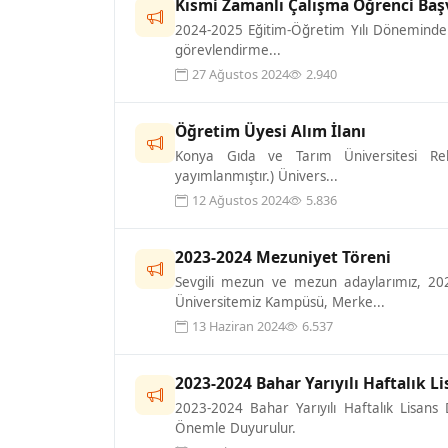
Kısmi Zamanlı Çalışma Öğrenci Baş
2024-2025 Eğitim-Öğretim Yılı Döneminde aş
görevlendirme...
27 Ağustos 2024
2.940
Öğretim Üyesi Alım İlanı
Konya Gıda ve Tarım Üniversitesi Rek
yayımlanmıştır.) Ünivers...
12 Ağustos 2024
5.836
2023-2024 Mezuniyet Töreni
Sevgili mezun ve mezun adaylarımız, 2
Üniversitemiz Kampüsü, Merke...
13 Haziran 2024
6.537
2023-2024 Bahar Yarıyılı Haftalık 
2023-2024 Bahar Yarıyılı Haftalık Lisan
Önemle Duyurulur.