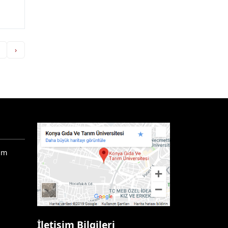
›
ım
İletişim Bilgileri