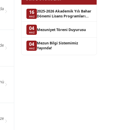
nda
2025-2026 Akademik Yılı Bahar
16
Dönemi Lisans Programları
HAZ
Bütünleme Sınav Takvimi
04
Mezuniyet Töreni Duyurusu
HAZ
Mezun Bilgi Sistemimiz
04
de
Yayında!
HAZ
nü
ize