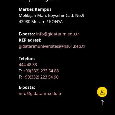
Merkez Kampüs
Melikşah Mah. Beyşehir Cad. No:9
42080 Meram / KONYA
E-posta:
info@gidatarim.edu.tr
KEP adresi:
gidatarimuniversitesi@hs01.kep.tr
Telefon:
444 48 83
T:
+90(332) 223 54 88
F:
+90(332) 223 54 90
E-posta:
info@gidatarim.edu.tr