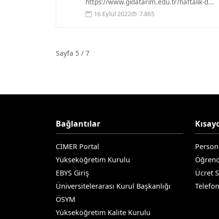
https://www.gidatarim.edu.tr/haftalik-d...
16 Eylül 2022
7.865
Sayfa 5 / 7
Bağlantılar
Kısayo
CİMER Portal
Person
Yükseköğretim Kurulu
Öğrenc
EBYS Giriş
Ücret 
Üniversitelerarası Kurul Başkanlığı
Telefo
ÖSYM
Yükseköğretim Kalite Kurulu