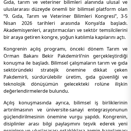
Gıda, tarım ve veteriner bilimleri alanında ulusal ve
uluslararası düzeyde önemli bir bilimsel platform olan
“9. Gıda, Tarım ve Veteriner Bilimleri Kongresi”, 3-5
Nisan 2026 tarihleri arasında Konya’da başladı.
Akademisyenleri, araştırmacıları ve sektör temsilcilerini
bir araya getiren kongre, yoğun katılımla kapılarını açtı.
Kongrenin açılış programı, önceki dönem Tarım ve
Orman Bakanı
Bekir Pakdemirli
’nin gerçekleştirdiği
konuşma ile başladı. Bilimsel çalışmaların tarım ve gıda
sektöründeki stratejik önemine dikkat çeken
Pakdemirli, sürdürülebilir üretim, gıda güvenliği ve
teknolojik dönüşümün gelecekteki rolüne ilişkin
değerlendirmelerde bulundu.
Açılış konuşmasında ayrıca, bilimsel iş birliklerinin
artırılmasının ve üniversite-sanayi entegrasyonunun
güçlendirilmesinin önemine vurgu yapıldı. Kongrenin,
disiplinler arası bilgi paylaşımını teşvik ederek yeni
projelere ve uluslararası ortaklıklara zemin hazırlaması