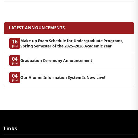
LATEST ANNOUNCEMENTS
Make-up Exam Schedule for Undergraduate Programs,
16
Spring Semester of the 2025–2026 Academic Year
JUN
04
Graduation Ceremony Announcement
JUN
04
Our Alumni Information System Is Now Live!
JUN
Links