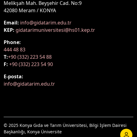
Melikşah Mah. Beyşehir Cad. No:9
42080 Meram / KONYA
Email:
info@gidatarim.edu.tr
KEP:
gidatarimuniversitesi@hs01.kep.tr
Phone:
444 48 83
T:
+90 (332) 223 54 88
F:
+90 (332) 223 54 90
E-posta:
info@gidatarim.edu.tr
© 2025 Konya Gıda ve Tarım Üniversitesi, Bilgi İşlem Dairesi
Başkanlığı, Konya Üniversite