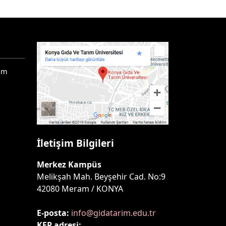
ım
İletişim Bilgileri
Merkez Kampüs
Melikşah Mah. Beyşehir Cad. No:9
42080 Meram / KONYA
E-posta:
info@gidatarim.edu.tr
KEP adresi: