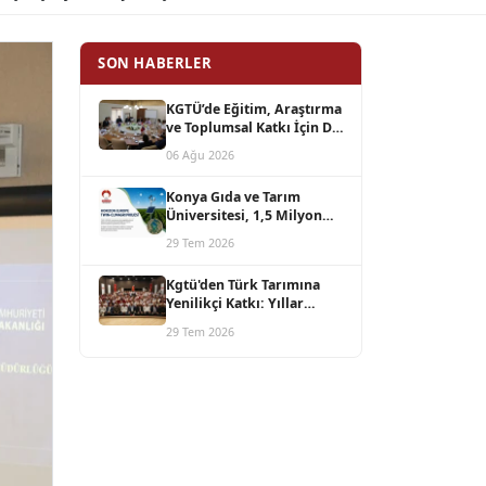
SON HABERLER
KGTÜ’de Eğitim, Araştırma
ve Toplumsal Katkı İçin Dış
Paydaş Buluşması
06 Ağu 2026
Konya Gıda ve Tarım
Üniversitesi, 1,5 Milyon
Avro Bütçeli Horizon
29 Tem 2026
Europe TWIN-CLIMAGRI
Projesini Koordine Edecek
Kgtü'den Türk Tarımına
Yenilikçi Katkı: Yıllar
Süren Bilimsel Çalışmanın
29 Tem 2026
Ürünü Azotor Smart
Üreticiyle Buluştu