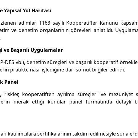
 Yapısal Yol Haritası
lenen adımlar, 1163 sayılı Kooperatifler Kanunu kapsam
etim ve denetim organlarının görevleri anlatıldı. Uygulam
.
ği ve Başarılı Uygulamalar
-DES vb.), denetim süreçleri ve başarılı kooperatif örnekle
lerin pratikte nasıl işlediğine dair somut bilgiler edindi.
ik Panel
, riskler, kooperatiften ayrılma süreçleri ve mezuniyet 
lerin merak ettiği konular panel formatında detaylı b
atılımcılara sertifikalarının takdim edilmesiyle sona erdi