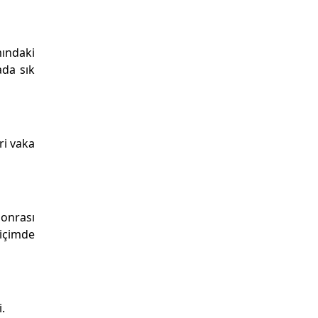
ındaki
ada sık
ri vaka
sonrası
içimde
.