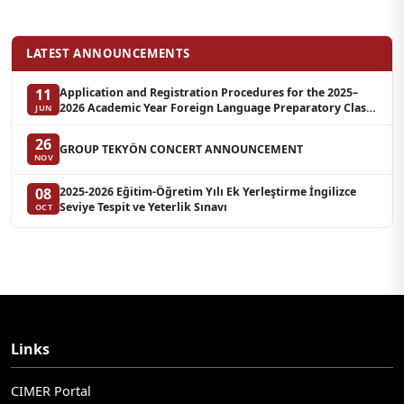
LATEST ANNOUNCEMENTS
Application and Registration Procedures for the 2025–
11
2026 Academic Year Foreign Language Preparatory Class
JUN
Summer School
26
GROUP TEKYÖN CONCERT ANNOUNCEMENT
NOV
2025-2026 Eğitim-Öğretim Yılı Ek Yerleştirme İngilizce
08
Seviye Tespit ve Yeterlik Sınavı
OCT
Links
CIMER Portal