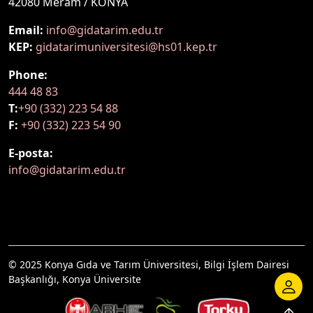
42080 Meram / KONYA
Email:
info@gidatarim.edu.tr
KEP:
gidatarimuniversitesi@hs01.kep.tr
Phone:
444 48 83
T:
+90 (332) 223 54 88
F:
+90 (332) 223 54 90
E-posta:
info@gidatarim.edu.tr
© 2025 Konya Gıda ve Tarım Üniversitesi, Bilgi İşlem Dairesi
Başkanlığı, Konya Üniversite