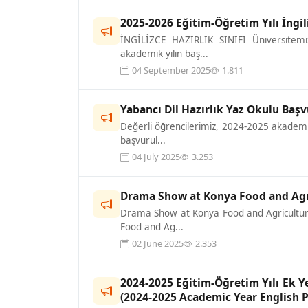
2025-2026 Eğitim-Öğretim Yılı İngili
İNGİLİZCE HAZIRLIK SINIFI Üniversitemize
akademik yılın baş...
04 September 2025
1.811
Yabancı Dil Hazırlık Yaz Okulu Başv
Değerli öğrencilerimiz, 2024-2025 akademik 
başvurul...
04 July 2025
3.253
Drama Show at Konya Food and Agr
Drama Show at Konya Food and Agriculture
Food and Ag...
02 June 2025
2.353
2024-2025 Eğitim-Öğretim Yılı Ek Ye
(2024-2025 Academic Year English 