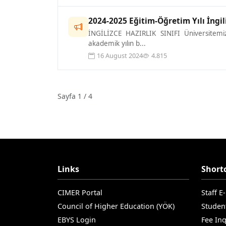
2024-2025 Eğitim-Öğretim Yılı İngili
İNGİLİZCE HAZIRLIK SINIFI Üniversitemize
akademik yılın b...
16 August 2024
4.815
Sayfa 1 / 4
Links
Short
CIMER Portal
Staff E
Council of Higher Education (YÖK)
Studen
EBYS Login
Fee Inq