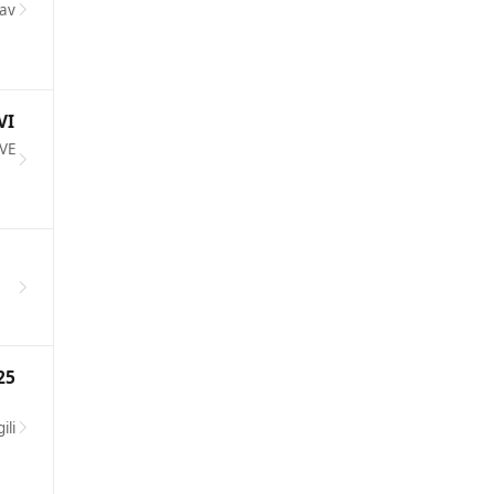
nav
VI
VE
25
ili