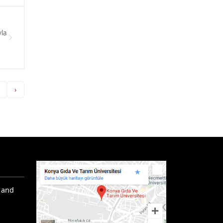
yla
›
 and