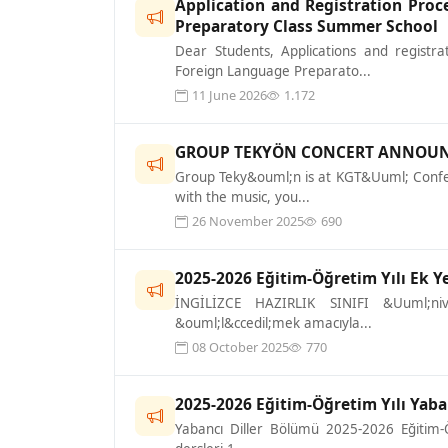
Application and Registration Pro
Preparatory Class Summer School
Dear Students, Applications and regist
Foreign Language Preparato...
11 June 2026
1.172
GROUP TEKYÖN CONCERT ANNOU
Group Teky&ouml;n is at KGT&Uuml; Confer
with the music, you...
26 November 2025
690
2025-2026 Eğitim-Öğretim Yılı Ek Ye
İNGİLİZCE HAZIRLIK SINIFI &Uuml;niver
&ouml;l&ccedil;mek amacıyla...
08 October 2025
770
2025-2026 Eğitim-Öğretim Yılı Yaban
Yabancı Diller Bölümü 2025-2026 Eğitim-Öğre