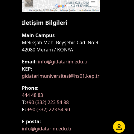
İletişim Bilgileri
Main Campus
Melikşah Mah. Beyşehir Cad. No:9
42080 Meram / KONYA
Email:
info@gidatarim.edu.tr
KEP:
gidatarimuniversitesi@hs01.kep.tr
Phone:
444 48 83
T:
+90 (332) 223 54 88
F:
+90 (332) 223 54 90
E-posta:
info@gidatarim.edu.tr