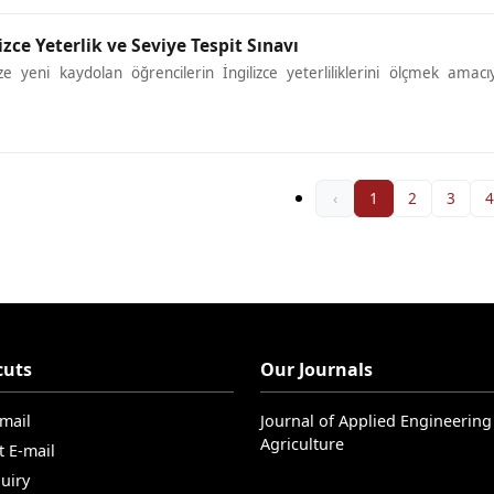
zce Yeterlik ve Seviye Tespit Sınavı
 yeni kaydolan öğrencilerin İngilizce yeterliliklerini ölçmek amacı
‹
1
2
3
4
cuts
Our Journals
-mail
Journal of Applied Engineering
Agriculture
t E-mail
uiry