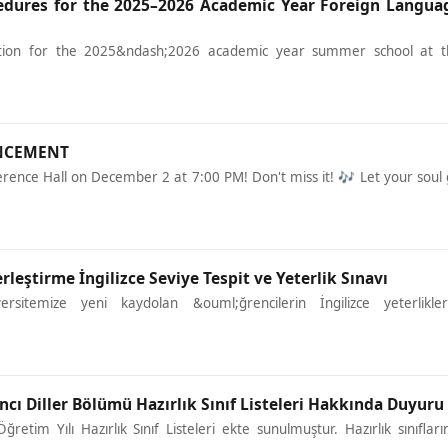
cedures for the 2025–2026 Academic Year Foreign Langua
ration for the 2025&ndash;2026 academic year summer school at t
NCEMENT
ence Hall on December 2 at 7:00 PM! Don't miss it! 🎶 Let your soul
rleştirme İngilizce Seviye Tespit ve Yeterlik Sınavı
sitemize yeni kaydolan &ouml;ğrencilerin İngilizce yeterlikleri
cı Diller Bölümü Hazırlık Sınıf Listeleri Hakkında Duyuru
tim Yılı Hazırlık Sınıf Listeleri ekte sunulmuştur. Hazırlık sınıfları