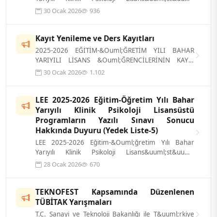
Programların Yazılı Sınavı sonucu ilgi...
30 Ocak 2026
936
Kayıt Yenileme ve Ders Kayıtları
2025-2026 EĞİTİM-&Ouml;ĞRETİM YILI BAHAR
YARIYILI LİSANS &Ouml;ĞRENCİLERİNİN KAYIT
YENİLEME VE DERS KAYITLARI Kayıt yenileme ve d...
30 Ocak 2026
1.102
LEE 2025-2026 Eğitim-Öğretim Yılı Bahar
Yarıyılı Klinik Psikoloji Lisansüstü
Programların Yazılı Sınavı Sonucu
Hakkında Duyuru (Yedek Liste-5)
LEE 2025-2026 Eğitim-&Ouml;ğretim Yılı Bahar
Yarıyılı Klinik Psikoloji Lisans&uuml;st&uuml;
Programların Yazılı Sınavı sonucu ilgi...
28 Ocak 2026
670
TEKNOFEST Kapsamında Düzenlenen
TÜBİTAK Yarışmaları
T.C. Sanayi ve Teknoloji Bakanlığı ile T&uuml;rkiye