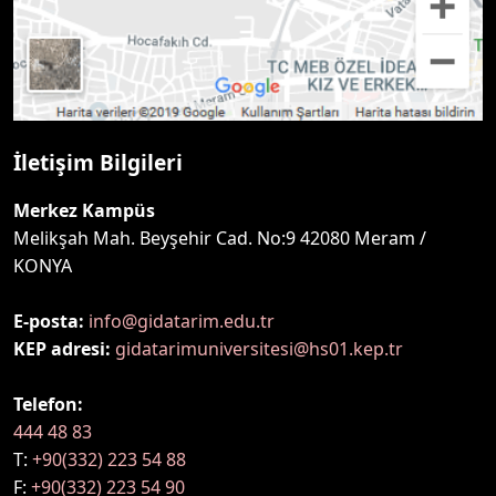
İletişim Bilgileri
Merkez Kampüs
Melikşah Mah. Beyşehir Cad. No:9 42080 Meram /
KONYA
E-posta:
info@gidatarim.edu.tr
KEP adresi:
gidatarimuniversitesi@hs01.kep.tr
Telefon:
444 48 83
T:
+90(332) 223 54 88
F:
+90(332) 223 54 90