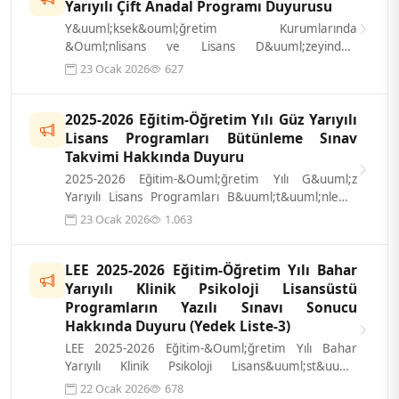
Yarıyılı Çift Anadal Programı Duyurusu
Y&uuml;ksek&ouml;ğretim Kurumlarında
&Ouml;nlisans ve Lisans D&uuml;zeyindeki
Programlar Arasında Ge&ccedil;iş, &Ccedil;ift
23 Ocak 2026
627
Anadal...
2025-2026 Eğitim-Öğretim Yılı Güz Yarıyılı
Lisans Programları Bütünleme Sınav
Takvimi Hakkında Duyuru
2025-2026 Eğitim-&Ouml;ğretim Yılı G&uuml;z
Yarıyılı Lisans Programları B&uuml;t&uuml;nleme
Sınav Takvimleri aşağıdaki linkte sunu...
23 Ocak 2026
1.063
LEE 2025-2026 Eğitim-Öğretim Yılı Bahar
Yarıyılı Klinik Psikoloji Lisansüstü
Programların Yazılı Sınavı Sonucu
Hakkında Duyuru (Yedek Liste-3)
LEE 2025-2026 Eğitim-&Ouml;ğretim Yılı Bahar
Yarıyılı Klinik Psikoloji Lisans&uuml;st&uuml;
Programların Yazılı Sınavı sonucu ilgi...
22 Ocak 2026
678