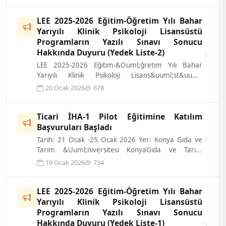
LEE 2025-2026 Eğitim-Öğretim Yılı Bahar
Yarıyılı Klinik Psikoloji Lisansüstü
Programların Yazılı Sınavı Sonucu
Hakkında Duyuru (Yedek Liste-2)
LEE 2025-2026 Eğitim-&Ouml;ğretim Yılı Bahar
Yarıyılı Klinik Psikoloji Lisans&uuml;st&uuml;
Programların Yazılı Sınavı sonucu ilgi...
20 Ocak 2026
678
Ticari İHA-1 Pilot Eğitimine Katılım
Başvuruları Başladı
Tarih: 21 Ocak -25 Ocak 2026 Yer: Konya Gıda ve
Tarım &Uuml;niversitesi KonyaGıda ve Tarım
&Uuml;niversitesi tarafından d&uuml;zen...
19 Ocak 2026
734
LEE 2025-2026 Eğitim-Öğretim Yılı Bahar
Yarıyılı Klinik Psikoloji Lisansüstü
Programların Yazılı Sınavı Sonucu
Hakkında Duyuru (Yedek Liste-1)