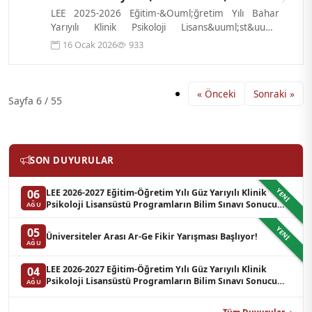
LEE 2025-2026 Eğitim-&Ouml;ğretim Yılı Bahar
Yarıyılı Klinik Psikoloji Lisans&uuml;st&uuml;
Programların Yazılı Sınavı sonucu ilgi...
16 Ocak 2026
933
« Önceki
Sonraki »
Sayfa 6 / 55
SON DUYURULAR
YENI
LEE 2026-2027 Eğitim-Öğretim Yılı Güz Yarıyılı Klinik
06
Psikoloji Lisansüstü Programların Bilim Sınavı Sonucu
AĞU
Hakkında Duyuru (Yedek Liste-3)
YENI
05
Üniversiteler Arası Ar-Ge Fikir Yarışması Başlıyor!
AĞU
LEE 2026-2027 Eğitim-Öğretim Yılı Güz Yarıyılı Klinik
04
Psikoloji Lisansüstü Programların Bilim Sınavı Sonucu
AĞU
Hakkında Duyuru (Yedek Liste-2)