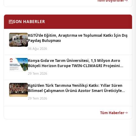
Tüm Duyurular
SON HABERLER
KGTÜ’de Eğitim, Araştırma ve Toplumsal Katkı İçin Dış
Paydaş Buluşması
06 Ağu 2026
Konya Gıda ve Tarım Üniversitesi, 1,5 Milyon Avro
Bütçeli Horizon Europe TWIN-CLIMAGRI Projesini
Koordine Edecek
29 Tem 2026
Kgtü'den Türk Tarımına Yenilikçi Katkı: Yıllar Süren
Bilimsel Çalışmanın Ürünü Azotor Smart Üreticiyle
Buluştu
29 Tem 2026
Tüm Haberler