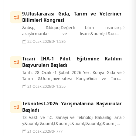
9.Uluslararası Gıda, Tarım ve Veteriner
Bilimleri Kongresi
&nbsp; &ldquo;Değerli bilim insanları,
araştırmacılar ve lisans&uuml;st&uuml;
&ouml;ğrencilerimiz; &nbsp; 03-05 Nisan 2026
22 Ocak 2026
1.586
tarihle...
Ticari İHA-1 Pilot Eğitimine Katılım
Başvuruları Başladı
Tarih: 28 Ocak -1 Şubat 2026 Yer: Konya Gıda ve
Tarım &Uuml;niversitesi KonyaGıda ve Tarım
&Uuml;niversitesi tarafından d&uuml;zen...
21 Ocak 2026
1.355
Teknofest-2026 Yarışmalarına Başvurular
Başladı
T3 Vakfı ve T.C. Sanayi ve Teknoloji Bakanlığı ana
y&uuml;r&uuml;t&uuml;c&uuml;l&uuml;ğ&uuml;nde,
T&uuml;rkiye&rsquo;nin &ouml;nde...
21 Ocak 2026
777