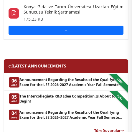
Konya Gıda ve Tarım Üniversitesi Uzaktan Eğitim
Sunucusu Teknik Şartnamesi
175.23 KB
LATEST ANNOUNCEMENTS
YENI
Announcement Regarding the Results of the Qualifying
06
Exam for the LEE 2026-2027 Academic Year Fall Semester
AUG
Graduate Programs in Clinical Psychology (Waiting List-3)
YENI
The Intercollegiate R&D Idea Competition Is About to
05
Begin!
AUG
Announcement Regarding the Results of the Qualifying
04
Exam for the LEE 2026–2027 Academic Year Fall Semester
AUG
Graduate Programs in Clinical Psychology (Reserve List 2)
Tüm Duyurular