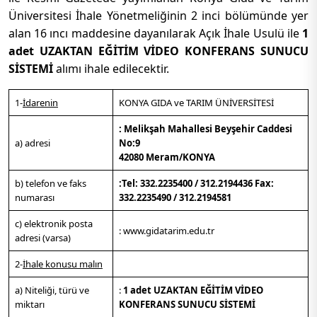
Üniversitesi İhale Yönetmeliğinin 2 inci bölümünde yer
alan 16 ıncı maddesine dayanılarak Açık İhale Usulü ile
1
adet UZAKTAN EĞİTİM VİDEO KONFERANS SUNUCU
SİSTEMİ
alımı ihale edilecektir.
1-
İdarenin
KONYA GIDA ve TARIM ÜNİVERSİTESİ
:
Melikşah Mahallesi Beyşehir Caddesi
a) adresi
No:9
42080 Meram/KONYA
b) telefon ve faks
:Tel:
332.2235400 / 312.2194436 Fax:
numarası
332.2235490 / 312.2194581
c) elektronik posta
: www.gidatarim.edu.tr
adresi (varsa)
2-
İhale konusu malın
a) Niteliği, türü ve
:
1 adet UZAKTAN EĞİTİM VİDEO
miktarı
KONFERANS SUNUCU SİSTEMİ