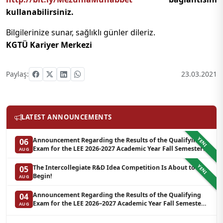
kullanabilirsiniz.
Bilgilerinize sunar, sağlıklı günler dileriz.
KGTÜ Kariyer Merkezi
Paylaş:
23.03.2021
LATEST ANNOUNCEMENTS
YENI
Announcement Regarding the Results of the Qualifying
06
Exam for the LEE 2026-2027 Academic Year Fall Semester
AUG
Graduate Programs in Clinical Psychology (Waiting List-3)
YENI
The Intercollegiate R&D Idea Competition Is About to
05
Begin!
AUG
Announcement Regarding the Results of the Qualifying
04
Exam for the LEE 2026–2027 Academic Year Fall Semester
AUG
Graduate Programs in Clinical Psychology (Reserve List 2)