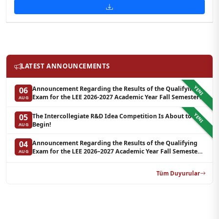
LATEST ANNOUNCEMENTS
YENI
Announcement Regarding the Results of the Qualifying
06
Exam for the LEE 2026-2027 Academic Year Fall Semester
AUG
Graduate Programs in Clinical Psychology (Waiting List-3)
YENI
The Intercollegiate R&D Idea Competition Is About to
05
Begin!
AUG
Announcement Regarding the Results of the Qualifying
04
Exam for the LEE 2026–2027 Academic Year Fall Semester
AUG
Graduate Programs in Clinical Psychology (Reserve List 2)
Tüm Duyurular