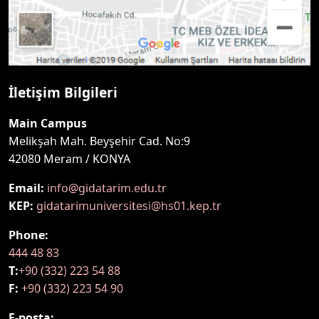
İletişim Bilgileri
Main Campus
Melikşah Mah. Beyşehir Cad. No:9
42080 Meram / KONYA
Email:
info@gidatarim.edu.tr
KEP:
gidatarimuniversitesi@hs01.kep.tr
Phone:
444 48 83
T:
+90 (332) 223 54 88
F:
+90 (332) 223 54 90
E-posta: