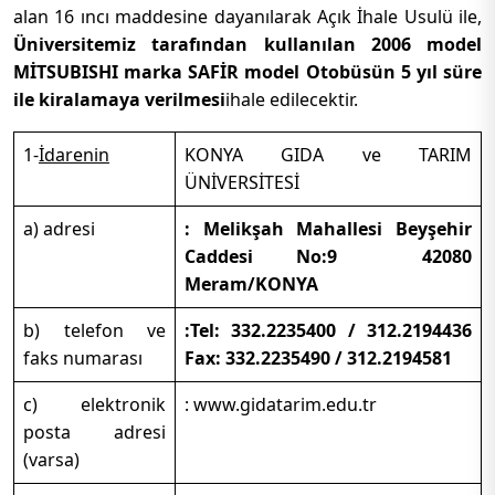
alan 16 ıncı maddesine dayanılarak Açık İhale Usulü ile,
Üniversitemiz tarafından kullanılan 2006 model
MİTSUBISHI marka SAFİR model Otobüsün 5 yıl süre
ile kiralamaya verilmesi
ihale edilecektir.
1-
İdarenin
KONYA GIDA ve TARIM
ÜNİVERSİTESİ
a) adresi
:
Melikşah Mahallesi Beyşehir
Caddesi No:9 42080
Meram/KONYA
b) telefon ve
:Tel:
332.2235400 / 312.2194436
faks numarası
Fax:
332.2235490 / 312.2194581
c) elektronik
: www.gidatarim.edu.tr
posta adresi
(varsa)