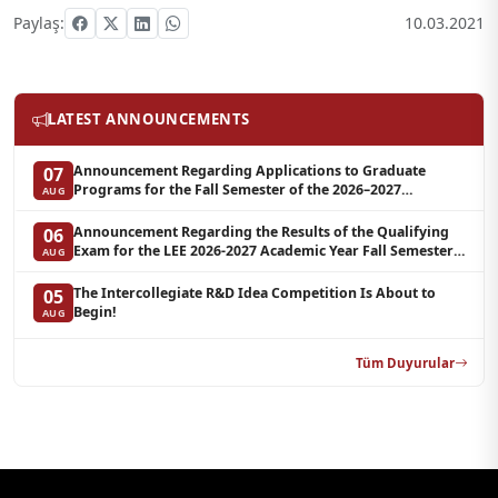
Paylaş:
10.03.2021
LATEST ANNOUNCEMENTS
Announcement Regarding Applications to Graduate
07
Programs for the Fall Semester of the 2026–2027
AUG
Academic Year at LEE (Additional Quota)
Announcement Regarding the Results of the Qualifying
06
Exam for the LEE 2026-2027 Academic Year Fall Semester
AUG
Graduate Programs in Clinical Psychology (Waiting List-3)
The Intercollegiate R&D Idea Competition Is About to
05
Begin!
AUG
Tüm Duyurular