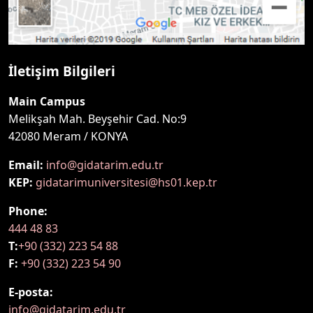
İletişim Bilgileri
Main Campus
Melikşah Mah. Beyşehir Cad. No:9
42080 Meram / KONYA
Email:
info@gidatarim.edu.tr
KEP:
gidatarimuniversitesi@hs01.kep.tr
Phone:
444 48 83
T:
+90 (332) 223 54 88
F:
+90 (332) 223 54 90
E-posta:
info@gidatarim.edu.tr