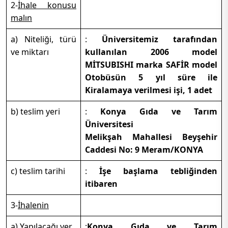
2-
İhale konusu
malın
a) Niteliği, türü
:
Üniversitemiz tarafından
ve miktarı
kullanılan 2006 model
MİTSUBISHI marka SAFİR model
Otobüsün 5 yıl süre ile
Kiralamaya verilmesi işi, 1 adet
b) teslim yeri
:
Konya Gıda ve Tarım
Üniversitesi
Melikşah Mahallesi Beyşehir
Caddesi No: 9 Meram/KONYA
c) teslim tarihi
:
İşe başlama tebliğinden
itibaren
3-
İhalenin
a) Yapılacağı yer
:
Konya Gıda ve Tarım