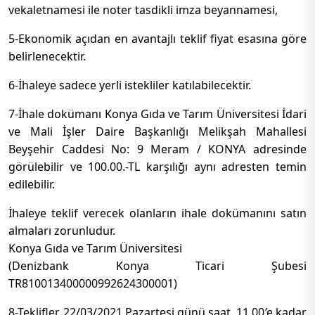
vekaletnamesi ile noter tasdikli imza beyannamesi,
5-Ekonomik açıdan en avantajlı teklif fiyat esasına göre
belirlenecektir.
6-İhaleye sadece yerli istekliler katılabilecektir.
7-İhale dokümanı Konya Gıda ve Tarım Üniversitesi İdari
ve Mali İşler Daire Başkanlığı Melikşah Mahallesi
Beyşehir Caddesi No: 9 Meram / KONYA adresinde
görülebilir ve 100.00.-TL karşılığı aynı adresten temin
edilebilir.
İhaleye teklif verecek olanların ihale dokümanını satın
almaları zorunludur.
Konya Gıda ve Tarım Üniversitesi
(Denizbank Konya Ticari Şubesi
TR810013400000992624300001)
8-Teklifler, 22/03/2021 Pazartesi günü saat 11.00
’
e kadar