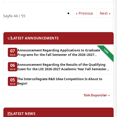
« Previous
Next »
Sayfa 44 / 55
LATEST ANNOUNCEMENTS
YENI
Announcement Regarding Applications to Graduate
07
Programs for the Fall Semester of the 2026–2027
AUG
Academic Year at LEE (Additional Quota)
Announcement Regarding the Results of the Qualifying
06
Exam for the LEE 2026-2027 Academic Year Fall Semester
AUG
Graduate Programs in Clinical Psychology (Waiting List-3)
The Intercollegiate R&D Idea Competition Is About to
05
Begin!
AUG
Tüm Duyurular
LATEST NEWS