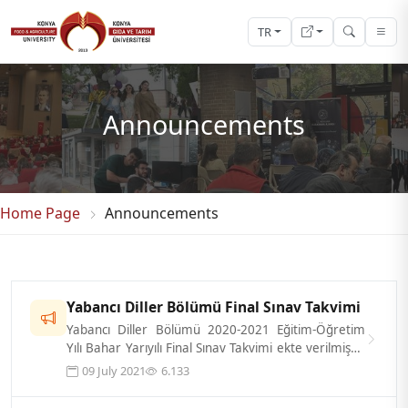
TR
Announcements
Home Page
Announcements
Yabancı Diller Bölümü Final Sınav Takvimi
Yabancı Diller Bölümü 2020-2021 Eğitim-Öğretim
Yılı Bahar Yarıyılı Final Sınav Takvimi ekte verilmiştir.
Öğrencilerimize Önemle...
09 July 2021
6.133