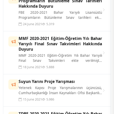
Programların Bütünleme Sınav Tarihleri
Hakkında Duyuru
FBE 2020-2021 Bahar Yarıyılı Lisansüstü
Programların Bütünleme Sınav tarihleri ekte
verilmiştir. Öğrencilerimize Önemle Duyurul...
24 June 2021
5.319
MMF 2020-2021 Eğitim-Öğretim Yılı Bahar
Yarıyılı Final Sınav Takvimleri Hakkında
Duyuru
MMF 2020-2021 Eğitim-Öğretim Yılı Bahar Yarıyılı
Final Sınav Takvimleri ekte verilmiştir.
Öğrencilerimize Önemle Duyurulur.
18 June 2021
5.888
Suyun Yarını Proje Yarışması
Yetenek Kapısı Proje Yarışmalarının üçüncüsü,
Cumhurbaşkanlığı İnsan Kaynakları Ofisi Başkanlığı
ve ASELSAN iş birliği ile “Suyun...
15 June 2021
5.986
TDBF 2020-2021 Eğitim-Öğretim Yılı Bahar