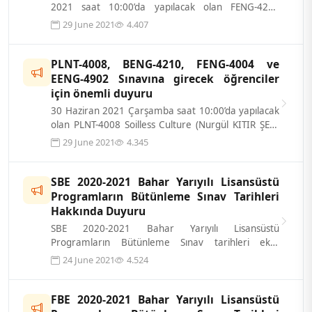
2021 saat 10:00’da yapılacak olan FENG-4210
Sensory Evaluation of Food Prod...
29 June 2021
4.407
PLNT-4008, BENG-4210, FENG-4004 ve
EENG-4902 Sınavına girecek öğrenciler
için önemli duyuru
30 Haziran 2021 Çarşamba saat 10:00’da yapılacak
olan PLNT-4008 Soilless Culture (Nurgül KITIR ŞEN)
BENG-4210 Drug Delivery...
29 June 2021
4.345
SBE 2020-2021 Bahar Yarıyılı Lisansüstü
Programların Bütünleme Sınav Tarihleri
Hakkında Duyuru
SBE 2020-2021 Bahar Yarıyılı Lisansüstü
Programların Bütünleme Sınav tarihleri ekte
verilmiştir. Öğrencilerimize Önemle Duyurul...
24 June 2021
4.524
FBE 2020-2021 Bahar Yarıyılı Lisansüstü