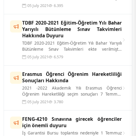
Öğrencilerimize Önemle Duyurulur....
05 July 2021
6.395
TDBF 2020-2021 Eğitim-Öğretim Yılı Bahar
Yarıyılı Bütünleme Sınav Takvimleri
Hakkında Duyuru
TDBF 2020-2021 Eğitim-Öğretim Yılı Bahar Yarıyılı
Bütünleme Sınav Takvimleri ekte verilmiştir.
Öğrencilerimize Önemle Duyurulur...
05 July 2021
6.579
Erasmus Öğrenci Öğrenim Hareketliliği
Sonuçları Hakkında
2021 -2022 Akademik Yılı Erasmus Öğrenci
Öğrenim Hareketliliği seçim sonuçları 7 Temmuz
2021 tarihinde açıklanacaktır.
05 July 2021
3.780
FENG-4210 Sınavına girecek öğrenciler
için önemli duyuru
İş Garantisi Bursu toplantısı nedeniyle 1 Temmuz