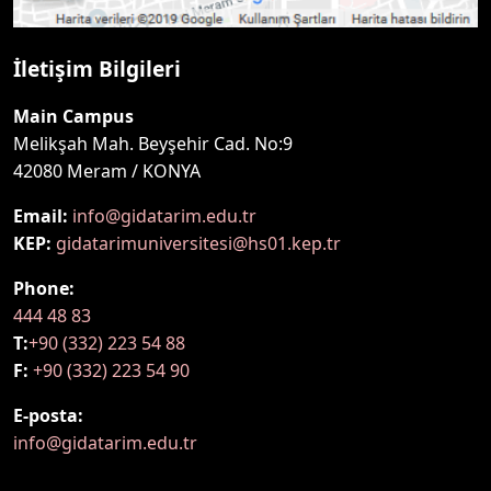
İletişim Bilgileri
Main Campus
Melikşah Mah. Beyşehir Cad. No:9
42080 Meram / KONYA
Email:
info@gidatarim.edu.tr
KEP:
gidatarimuniversitesi@hs01.kep.tr
Phone:
444 48 83
T:
+90 (332) 223 54 88
F:
+90 (332) 223 54 90
E-posta:
info@gidatarim.edu.tr