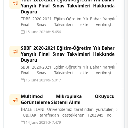
Yarıyılı Final Sınav Takvimleri Hakkında
Duyuru
TDBF 2020-2021 Eğitim-Öğretim Yılı Bahar Yarıyılı
Final Sınav Takvimleri ekte verilmiştir.
Öğrencilerimize Önemle Duyurulur. &...
15 June 2021
5.656
SBBF 2020-2021 Eğitim-Öğretim Yılı Bahar
Yarıyılı Final Sınav Takvimleri Hakkında
Duyuru
SBBF 2020-2021 Eğitim-Öğretim Yılı Bahar Yarıyılı
Final Sınav Takvimleri ekte verilmiştir.
Öğrencilerimize Önemle Duyurulur. &...
15 June 2021
5.017
Multimod Mikroplaka Okuyucu
Görünteleme Sistemi Alımı
İHALE İLANI Üniversitemiz tarafından yürütülen,
TÜBİTAK tarafından desteklenen 120Z945 nolu
(Bakteri Sporlarının Floresan Özell...
14 June 2021
7.479