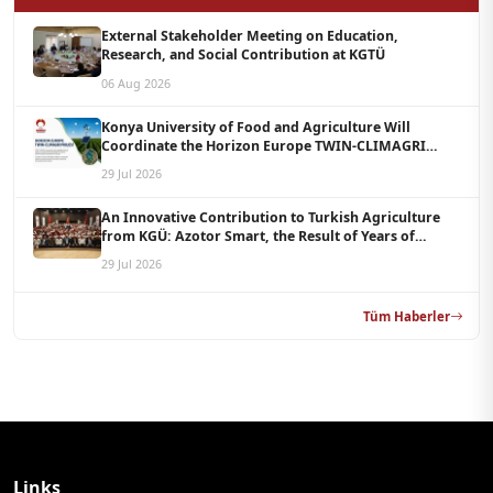
External Stakeholder Meeting on Education,
Research, and Social Contribution at KGTÜ
06 Aug 2026
Konya University of Food and Agriculture Will
Coordinate the Horizon Europe TWIN-CLIMAGRI
Project with a Budget of 1.5 Million Euros
29 Jul 2026
An Innovative Contribution to Turkish Agriculture
from KGÜ: Azotor Smart, the Result of Years of
Scientific Research, Is Now Available to Farmers
29 Jul 2026
Tüm Haberler
Links