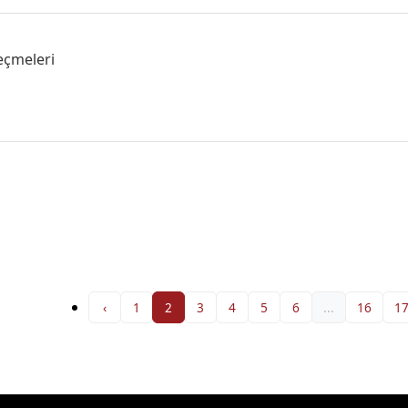
eçmeleri
‹
1
2
3
4
5
6
...
16
1