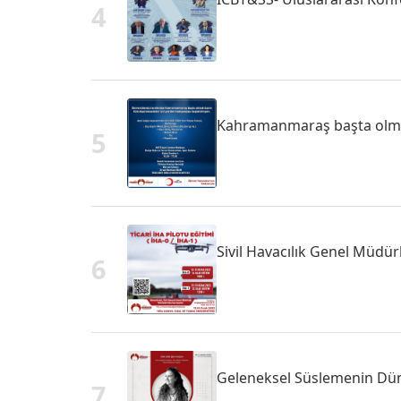
4
Kahramanmaraş başta olma
5
Sivil Havacılık Genel Müdürl
6
Geleneksel Süslemenin Dü
7