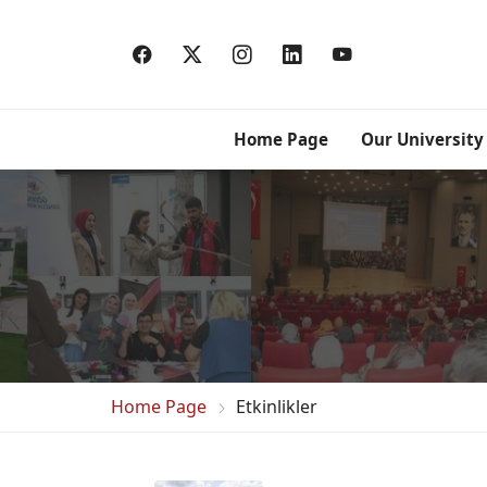
Home Page
Our University
Home Page
Etkinlikler