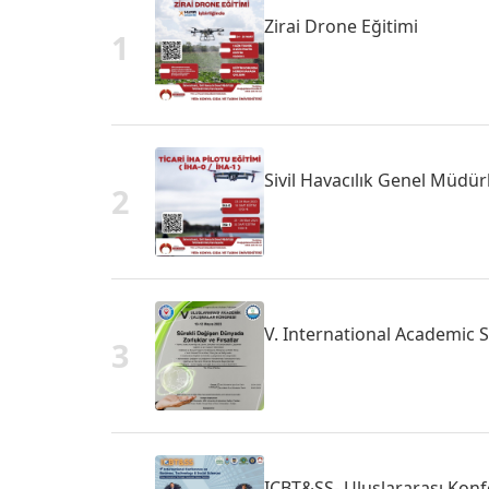
Zirai Drone Eğitimi
1
Sivil Havacılık Genel Müdürl
2
V. International Academic 
3
ICBT&SS- Uluslararası Kon