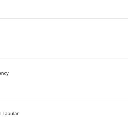
ency
l Tabular