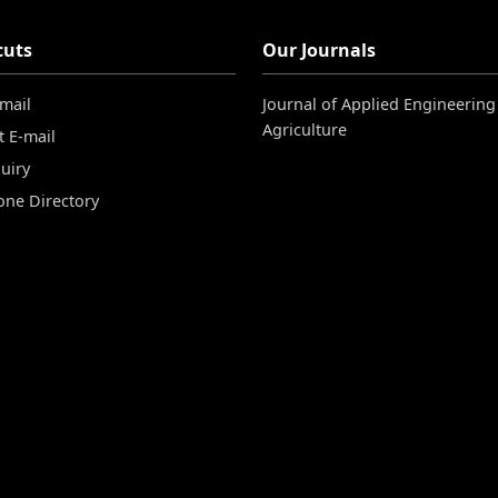
cuts
Our Journals
-mail
Journal of Applied Engineering
Agriculture
t E-mail
uiry
one Directory